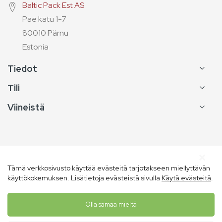
Baltic Pack Est AS
Pae katu 1-7
80010 Pärnu
Estonia
Tiedot
Tili
Viineistä
Tämä verkkosivusto käyttää evästeitä tarjotakseen miellyttävän
Copyright © Vins de France
käyttökokemuksen. Lisätietoja evästeistä sivulla
Käytä evästeitä
.
Olla samaa mieltä