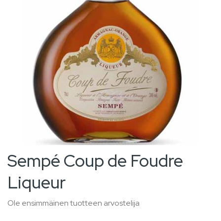
gallery
Skip
Sempé Coup de Foudre
to
Liqueur
the
beginning
Ole ensimmäinen tuotteen arvostelija
of
the