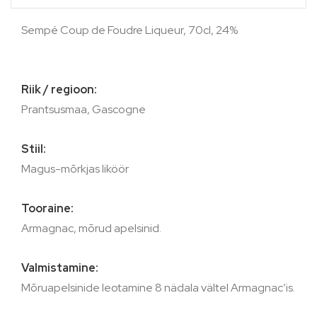
Sempé Coup de Foudre Liqueur, 70cl, 24%
Riik / regioon:
Prantsusmaa, Gascogne
Stiil:
Magus-mõrkjas liköör
Tooraine:
Armagnac, mõrud apelsinid.
Valmistamine:
Mõruapelsinide leotamine 8 nädala vältel Armagnac’is.