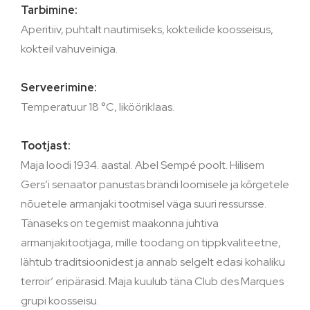
Tarbimine:
Aperitiiv, puhtalt nautimiseks, kokteilide koosseisus,
kokteil vahuveiniga.
Serveerimine:
Temperatuur 18 °C, likööriklaas.
Tootjast:
Maja loodi 1934. aastal. Abel Sempé poolt. Hilisem
Gers’i senaator panustas brändi loomisele ja kõrgetele
nõuetele armanjaki tootmisel väga suuri ressursse.
Tänaseks on tegemist maakonna juhtiva
armanjakitootjaga, mille toodang on tippkvaliteetne,
lähtub traditsioonidest ja annab selgelt edasi kohaliku
terroir’ eripärasid. Maja kuulub täna Club des Marques
grupi koosseisu.