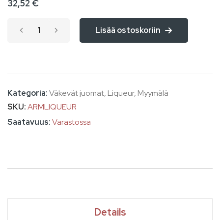
32,52 €
images
gallery
Lisää ostoskoriin
Kategoria:
Väkevät juomat
,
Liqueur
,
Myymälä
SKU
ARMLIQUEUR
Varastossa
Details