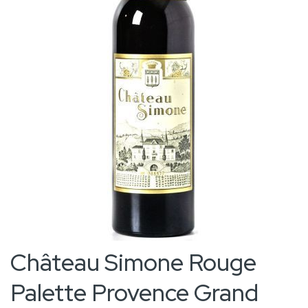
the
images
gallery
Skip
Château Simone Rouge
to
Palette Provence Grand
the
beginning