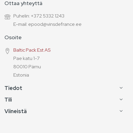
Ottaa yhteyttä
Puhelin: +372 5332 1243
E-mail: epood@vinsdefrance.ee
Osoite
Baltic Pack Est AS
Pae katu 1-7
80010 Pärnu
Estonia
Tiedot
Tili
Viineistä