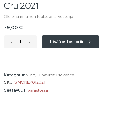
Cru 2021
of
the
Ole ensimmäinen tuotteen arvostelija
images
79,00 €
gallery
Lisää ostoskoriin
Kategoria:
Viinit
,
Punaviinit
,
Provence
SKU
SIMONEP012021
Varastossa