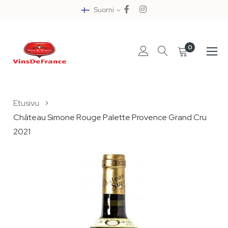
Suomi
0
Skip
Etusivu
to
Château Simone Rouge Palette Provence Grand Cru
Content
2021
Skip
to
the
end
of