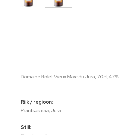
Skip
to
the
beginning
of
the
images
gallery
Domaine Rolet Vieux Marc du Jura, 70cl, 47%
Riik / regioon:
Prantsusmaa, Jura
Stiil: