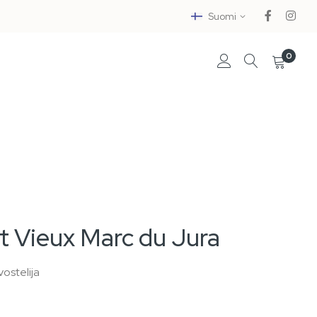
Suomi
0
t Vieux Marc du Jura
ostelija