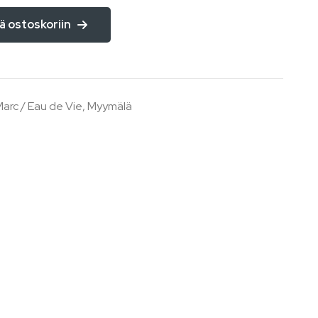
ä ostoskoriin
arc / Eau de Vie
,
Myymälä