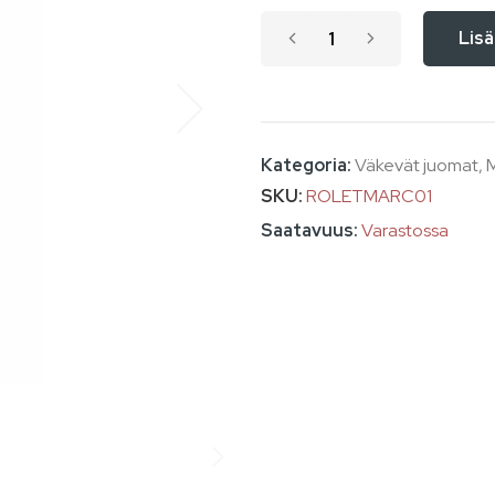
Lisä
Kategoria:
Väkevät juomat
,
M
SKU
ROLETMARC01
Varastossa