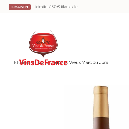
toimitus 150€ tilauksille
ILMAINEN
Etusivu
Domaine Rolet Vieux Marc du Jura
Skip
to
the
end
of