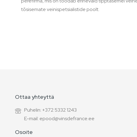
perefirma, mis on toodab erinevaid tipptasemel veine.
tõsisemate veinispetsialistide poolt.
Ottaa yhteyttä
Puhelin: +372 5332 1243
E-mail: epood@vinsdefrance.ee
Osoite