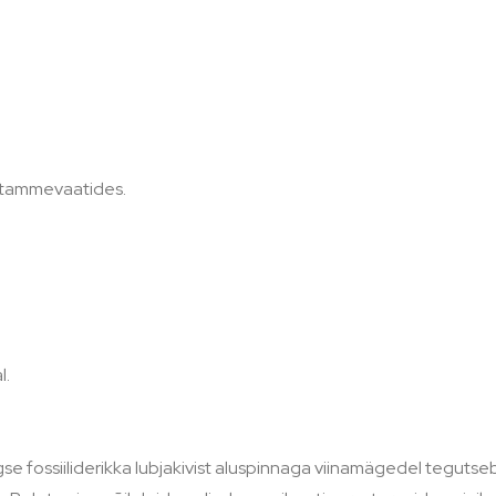
t tammevaatides.
l.
aegse fossiiliderikka lubjakivist aluspinnaga viinamägedel tegu