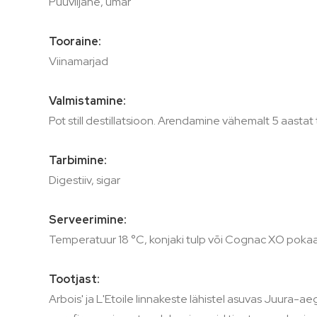
Puuviljane, ümar
Tooraine:
Viinamarjad
Valmistamine:
Pot still destillatsioon. Arendamine vähemalt 5 aasta
Tarbimine:
Digestiiv, sigar
Serveerimine:
Temperatuur 18 °C, konjaki tulp või Cognac XO pokaa
Tootjast:
Arbois' ja L'Etoile linnakeste lähistel asuvas Juura-