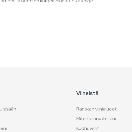
artidelt ja need on kõrgelt hinnatud ka kõige
Viineistä
u sisään
Ranskan viinialueet
Miten viini valmistuu
seni
Kuohuviinit