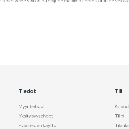
 Rolet veine võib leida paljude maailma tipprestoranide veinika
Tiedot
Tili
Myyntiehdot
Kirjaud
Yksityisyysehdot
Tilini
Evästeiden käyttö
Tilauk