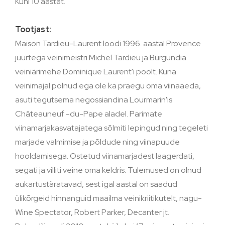
Kuni 10 aastat.
Tootjast:
Maison Tardieu-Laurent loodi 1996. aastal Provence
juurtega veinimeistri Michel Tardieu ja Burgundia
veiniärimehe Dominique Laurent'i poolt. Kuna
veinimajal polnud ega ole ka praegu oma viinaaeda,
asuti tegutsema negossiandina Lourmarin'is
Châteauneuf -du-Pape aladel. Parimate
viinamarjakasvatajatega sõlmiti lepingud ning tegeleti
marjade valmimise ja põldude ning viinapuude
hooldamisega. Ostetud viinamarjadest laagerdati,
segati ja villiti veine oma keldris. Tulemused on olnud
aukartustäratavad, sest igal aastal on saadud
ülikõrgeid hinnanguid maailma veinikriitikutelt, nagu-
Wine Spectator, Robert Parker, Decanter jt.