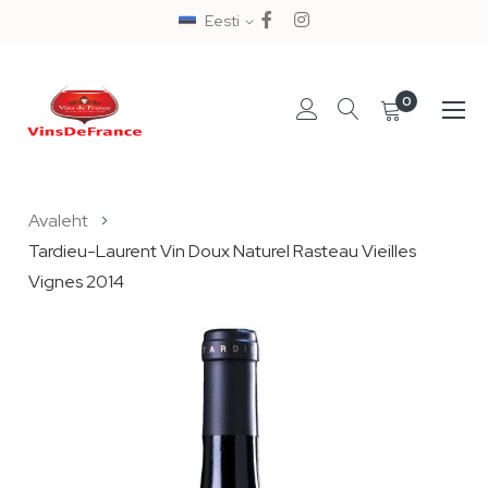
Eesti
0
Skip
Avaleht
to
Tardieu-Laurent Vin Doux Naturel Rasteau Vieilles
Content
Vignes 2014
Skip
to
the
end
of