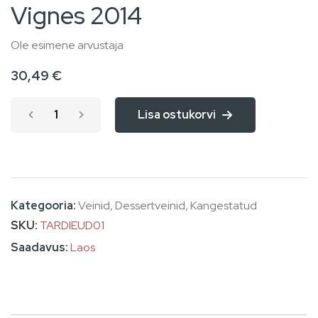
Vignes 2014
of
the
Ole esimene arvustaja
images
30,49 €
gallery
Lisa ostukorvi
Kategooria:
Veinid
,
Dessertveinid
,
Kangestatud
SKU
TARDIEUD01
Laos