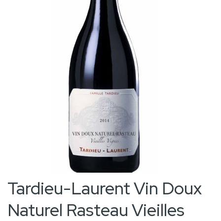
the
images
gallery
Skip
Tardieu-Laurent Vin Doux
to
Naturel Rasteau Vieilles
the
beginning