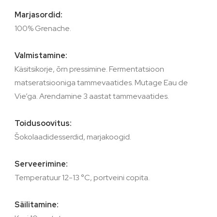
Marjasordid:
100% Grenache.
Valmistamine:
Käsitsikorje, õrn pressimine. Fermentatsioon
matseratsiooniga tammevaatides. Mutage Eau de
Vie’ga. Arendamine 3 aastat tammevaatides.
Toidusoovitus:
Šokolaadidesserdid, marjakoogid.
Serveerimine:
Temperatuur 12-13 °C, portveini copita.
Säilitamine: