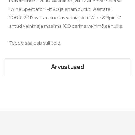
Rekordiline oli 2010. aastakäik, kui 17 erinevat veini sai
"Wine Spectator"'-lt 90 ja enam punkti. Aastatel
2009-2013 valis mainekas veiniajakiri "Wine & Spirits"
antud veinimaja maailma 100 parima veinimõisa hulka.
Toode sisaldab sulfiteid.
Arvustused