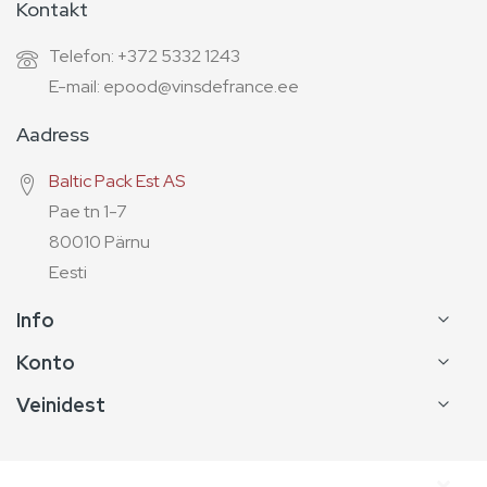
Kontakt
Telefon: +372 5332 1243
E-mail: epood@vinsdefrance.ee
Aadress
Baltic Pack Est AS
Pae tn 1-7
80010 Pärnu
Eesti
Info
Konto
Veinidest