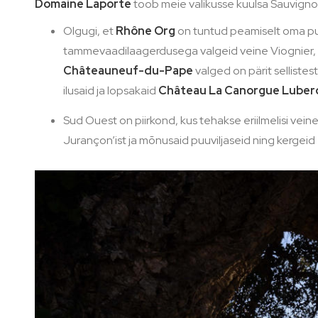
Domaine Laporte
toob meie valikusse kuulsa Sauvigno
Olgugi, et
Rh
ô
ne Org
on tuntud peamiselt oma pun
tammevaadilaagerdusega valgeid veine Viognier, R
Ch
â
teauneuf-du-Pape
valged on pärit selliste
ilusaid ja lopsakaid
Ch
â
teau La Canorgue
Lubero
Sud Ouest on piirkond, kus tehakse eriilmelisi vei
Jurançon’ist ja mõnusaid puuviljaseid ning kergeid