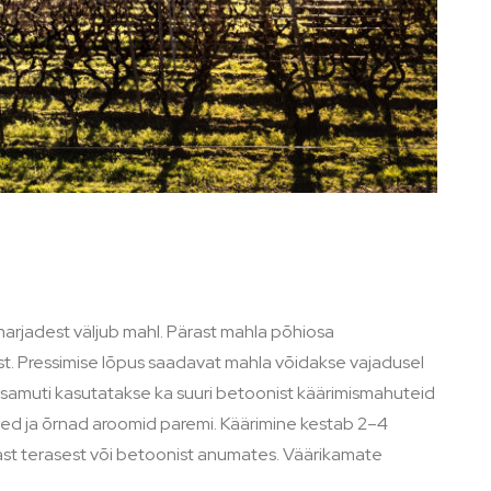
 marjadest väljub mahl. Pärast mahla põhiosa
st. Pressimise lõpus saadavat mahla võidakse vajadusel
, samuti kasutatakse ka suuri betoonist käärimismahuteid
itsed ja õrnad aroomid paremi. Käärimine kestab 2–4
st terasest või betoonist anumates. Väärikamate