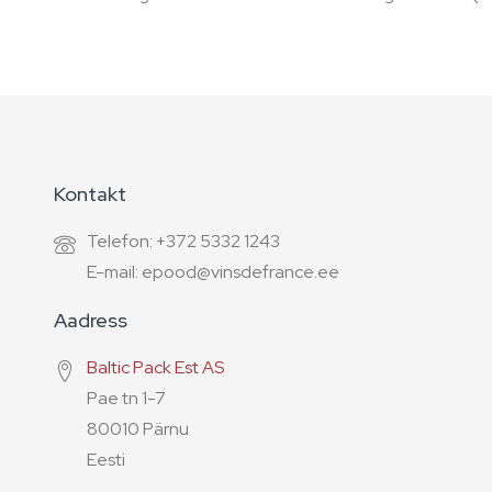
Kontakt
Telefon: +372 5332 1243
E-mail: epood@vinsdefrance.ee
Aadress
Baltic Pack Est AS
Pae tn 1-7
80010 Pärnu
Eesti