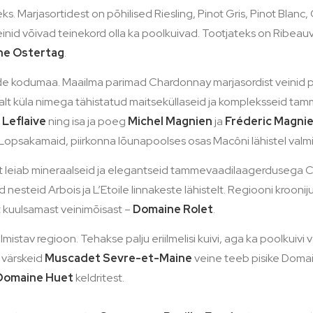
s. Marjasortidest on põhilised Riesling, Pinot Gris, Pinot Blanc
id võivad teinekord olla ka poolkuivad. Tootjateks on Ribeauvi
ne Ostertag
.
de kodumaa. Maailma parimad Chardonnay marjasordist veinid päri
tsalt küla nimega tähistatud maitseküllaseid ja kompleksseid t
 Leflaive
ning isa ja poeg
Michel Magnien
ja
Fréderic Magni
 Lopsakamaid, piirkonna lõunapoolses osas Macôni lähistel val
lt leiab mineraalseid ja elegantseid tammevaadilaagerdusega C
 nesteid Arbois ja L’Etoile linnakeste lähistelt. Regiooni kroon
t kuulsamast veinimõisast –
Domaine Rolet
.
mistav regioon. Tehakse palju eriilmelisi kuivi, aga ka poolkui
a värskeid
Muscadet Sevre-et-Maine
veine teeb pisike Domain
Domaine Huet
keldritest.