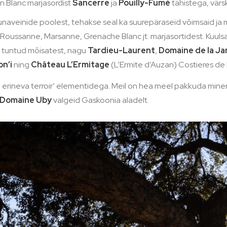
n Blanc marjasordist
Sancerre
ja
Pouilly-Fumé
tähistega, värsk
aveinide poolest, tehakse seal ka suurepäraseid võimsaid ja m
oussanne, Marsanne, Grenache Blanc jt. marjasortidest. Kuul
st tuntud mõisatest, nagu
Tardieu-Laurent
,
Domaine de la J
n’i
ning
Ch
â
teau L’Ermitage
(L’Ermite d’Auzan) Costieres de 
ne erineva terroir’ elementidega. Meil on hea meel pakkuda mine
Domaine Uby
valgeid Gaskoonia aladelt.