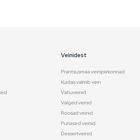
Veinidest
Prantsusmaa veinipiirkonnad
Kuidas valmib vein
used
Vahuveinid
Valged veinid
Roosad veinid
Punased veinid
Dessertveinid