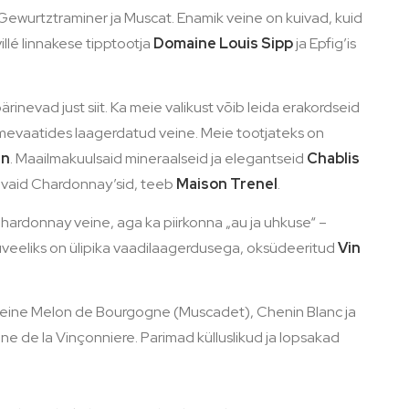
, Gewurtztraminer ja Muscat. Enamik veine on kuivad, kuid
llé linnakese tipptootja
Domaine Louis Sipp
ja Epfig’is
nevad just siit. Ka meie valikust võib leida erakordseid
ammevaatides laagerdatud veine. Meie tootjateks on
en
. Maailmakuulsaid mineraalseid ja elegantseid
Chablis
mivaid Chardonnay’sid, teeb
Maison Trenel
.
hardonnay veine, aga ka piirkonna „au ja uhkuse“ –
ijuveeliks on ülipika vaadilaagerdusega, oksüdeeritud
Vin
vi veine Melon de Bourgogne (Muscadet), Chenin Blanc ja
e de la Vinçonniere. Parimad külluslikud ja lopsakad