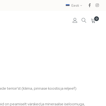
Eesti
0
nide
terroir
’st (kliima, pinnase koostis ja reljeef)
einid on peamiselt värsked ja mineraalse iseloomuga,