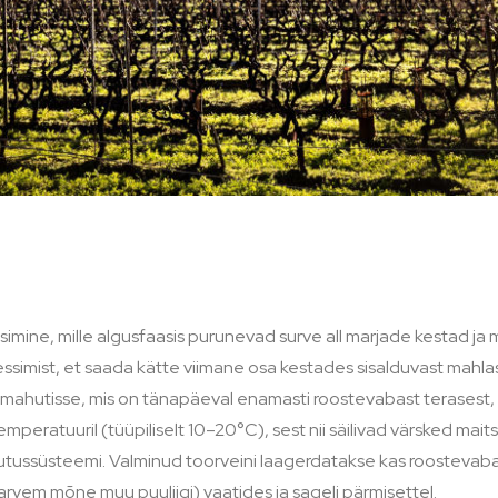
simine, mille algusfaasis purunevad surve all marjade kestad ja
ssimist, et saada kätte viimane osa kestades sisalduvast mahla
mismahutisse, mis on tänapäeval enamasti roostevabast terasest
mperatuuril (tüüpiliselt 10–20°C), sest nii säilivad värsked ma
utussüsteemi. Valminud toorveini laagerdatakse kas roostevaba
em mõne muu puuliigi) vaatides ja sageli pärmisettel.