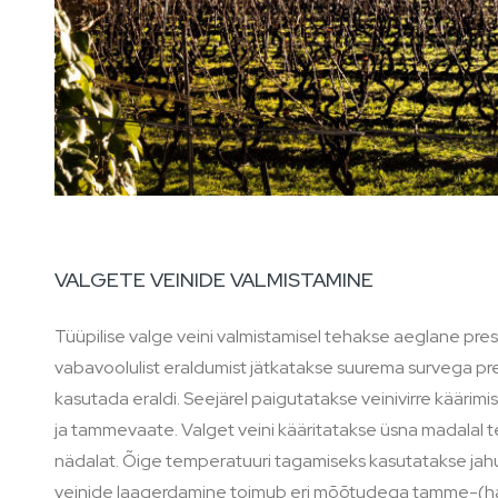
VALGETE VEINIDE VALMISTAMINE
Tüüpilise valge veini valmistamisel tehakse aeglane pres
vabavoolulist eraldumist jätkatakse suurema survega pre
kasutada eraldi. Seejärel paigutatakse veinivirre kääri
ja tammevaate. Valget veini kääritatakse üsna madalal te
nädalat. Õige temperatuuri tagamiseks kasutatakse jah
veinide laagerdamine toimub eri mõõtudega tamme-(harv