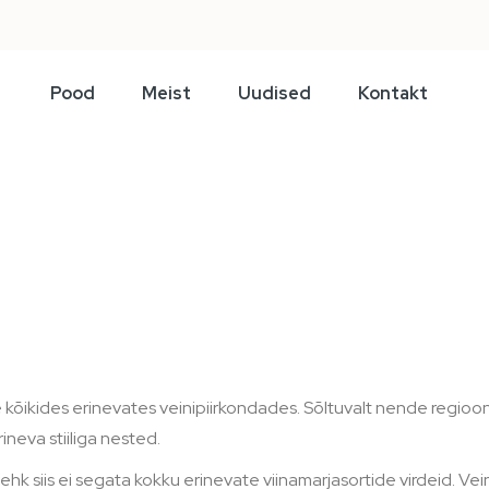
Pood
Meist
Uudised
Kontakt
 kõikides erinevates veinipiirkondades. Sõltuvalt nende regioo
neva stiiliga nested.
 ehk siis ei segata kokku erinevate viinamarjasortide virdeid. V