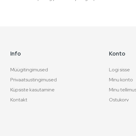
Info
Konto
Müügitingimused
Logi sisse
Privaatsustingimused
Minu konto
Küpsiste kasutamine
Minu tellim
Kontakt
Ostukorv
Blogi