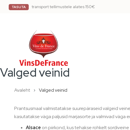
transport tellimustele alates 150€
TASUTA
Valged veinid
Avaleht
Valged veinid
Prantsusmaal valmistatakse suurepäraseid valgeid veine
kasutatakse väga paljusid marjasorte ja valmivad väga eri
Alsace
on piirkond, kus tehakse rohkelt sordiveine