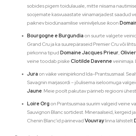
sobides pigem toidulauale, mitte niisama nautimisek
soojemate kasvuaastate viinamarjadest saadud vein
paiknev biodünaamilise veiniviljeluse ikoon
Domai
Bourgogne e Burgundia
on suurte valgete veini
Grand Cru ja ka suurepäraseid Premier Cru või lih
piirkonna tipud
Domaine Jacques Prieur
,
Olivier
veine toodab pisike
Clotilde Davenne
veinimaja.
Jura
on väike veinipiirkond Ida-Prantsusmaal. Sea
Savagnin marjasordi – jõulisema iseloomuga valgeid
Jaune
. Meie poolt pakutav pärineb regiooni ühes
Loire Org
on Prantsusmaa suurim valgeid veine val
Sauvignon Blanc sortidest. Mineraalseid, kergeid j
Chenin Blanc’id pärinevad
Vouvray
linna lähistelt