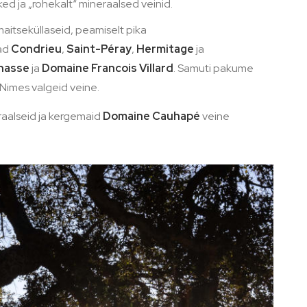
ed ja „rohekalt“ mineraalsed veinid.
aitseküllaseid, peamiselt pika
sad
Condrieu
,
Saint-Péray
,
Hermitage
ja
anasse
ja
Domaine Francois Villard
. Samuti pakume
Nimes valgeid veine.
raalseid ja kergemaid
Domaine Cauhapé
veine