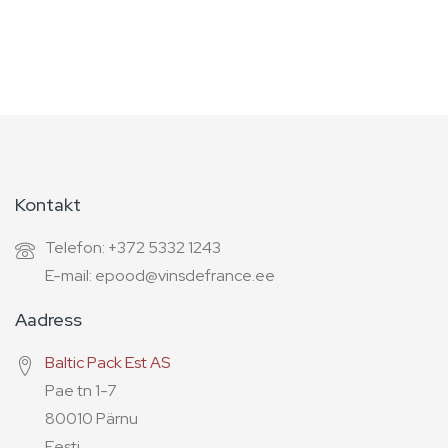
Kontakt
Telefon: +372 5332 1243
E-mail: epood@vinsdefrance.ee
Aadress
Baltic Pack Est AS
Pae tn 1-7
80010 Pärnu
Eesti