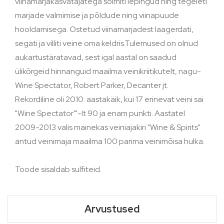
viinamarjakasvatajatega sõlmiti lepingud ning tegeleti
marjade valmimise ja põldude ning viinapuude
hooldamisega. Ostetud viinamarjadest laagerdati,
segati ja villiti veine oma keldris.Tulemused on olnud
aukartustäratavad, sest igal aastal on saadud
ülikõrgeid hinnanguid maailma veinikriitikutelt, nagu-
Wine Spectator, Robert Parker, Decanter jt.
Rekordiline oli 2010. aastakäik, kui 17 erinevat veini sai
"Wine Spectator"'-lt 90 ja enam punkti. Aastatel
2009-2013 valis mainekas veiniajakiri "Wine & Spirits"
antud veinimaja maailma 100 parima veinimõisa hulka.
Toode sisaldab sulfiteid.
Arvustused