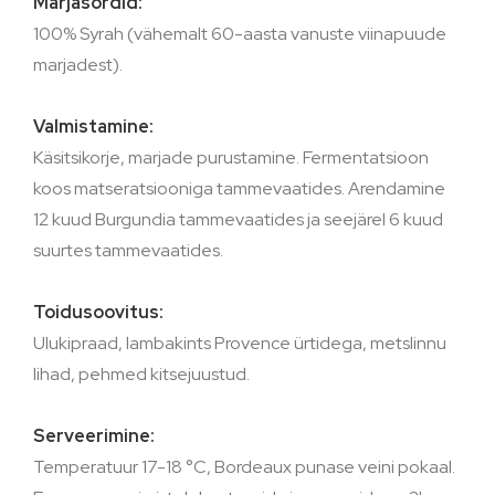
Marjasordid:
100% Syrah (vähemalt 60-aasta vanuste viinapuude
marjadest).
Valmistamine:
Käsitsikorje, marjade purustamine. Fermentatsioon
koos matseratsiooniga tammevaatides. Arendamine
12 kuud Burgundia tammevaatides ja seejärel 6 kuud
suurtes tammevaatides.
Toidusoovitus:
Ulukipraad, lambakints Provence ürtidega, metslinnu
lihad, pehmed kitsejuustud.
Serveerimine:
Temperatuur 17-18 °C, Bordeaux punase veini pokaal.