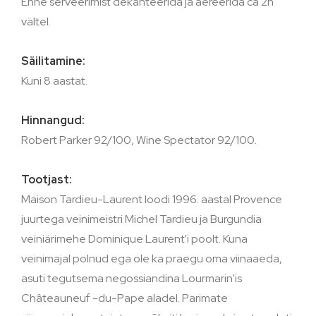
Enne serveerimist dekanteerida ja aereerida ca 2h
vältel.
Säilitamine:
Kuni 8 aastat.
Hinnangud:
Robert Parker 92/100, Wine Spectator 92/100.
Tootjast:
Maison Tardieu-Laurent loodi 1996. aastal Provence
juurtega veinimeistri Michel Tardieu ja Burgundia
veiniärimehe Dominique Laurent'i poolt. Kuna
veinimajal polnud ega ole ka praegu oma viinaaeda,
asuti tegutsema negossiandina Lourmarin'is
Châteauneuf -du-Pape aladel. Parimate