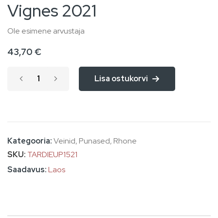
Vignes 2021
of
the
Ole esimene arvustaja
images
43,70 €
gallery
Lisa ostukorvi
Kategooria:
Veinid
,
Punased
,
Rhone
SKU
TARDIEUP1521
Laos