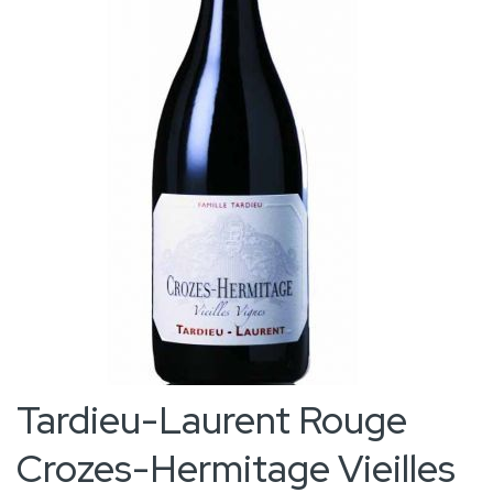
the
images
gallery
Skip
Tardieu-Laurent Rouge
to
Crozes-Hermitage Vieilles
the
beginning