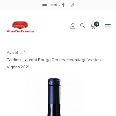
Eesti
0
Skip
Avaleht
to
Tardieu-Laurent Rouge Crozes-Hermitage Vieilles
Content
Vignes 2021
Skip
to
the
end
of