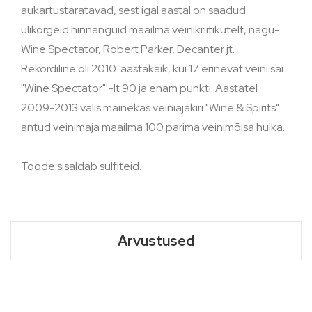
aukartustäratavad, sest igal aastal on saadud
ülikõrgeid hinnanguid maailma veinikriitikutelt, nagu-
Wine Spectator, Robert Parker, Decanter jt.
Rekordiline oli 2010. aastakäik, kui 17 erinevat veini sai
"Wine Spectator"'-lt 90 ja enam punkti. Aastatel
2009-2013 valis mainekas veiniajakiri "Wine & Spirits"
antud veinimaja maailma 100 parima veinimõisa hulka.
Toode sisaldab sulfiteid.
Arvustused