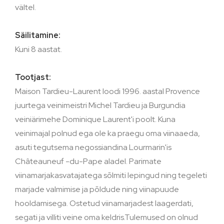
vältel.
Säilitamine:
Kuni 8 aastat.
Tootjast:
Maison Tardieu-Laurent loodi 1996. aastal Provence
juurtega veinimeistri Michel Tardieu ja Burgundia
veiniärimehe Dominique Laurent'i poolt. Kuna
veinimajal polnud ega ole ka praegu oma viinaaeda,
asuti tegutsema negossiandina Lourmarin'is
Châteauneuf -du-Pape aladel. Parimate
viinamarjakasvatajatega sõlmiti lepingud ning tegeleti
marjade valmimise ja põldude ning viinapuude
hooldamisega. Ostetud viinamarjadest laagerdati,
segati ja villiti veine oma keldris.Tulemused on olnud