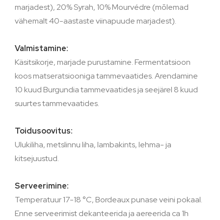
marjadest), 20% Syrah, 10% Mourvédre (mõlemad
vähemalt 40-aastaste viinapuude marjadest).
Valmistamine:
Käsitsikorje, marjade purustamine. Fermentatsioon
koos matseratsiooniga tammevaatides. Arendamine
10 kuud Burgundia tammevaatides ja seejärel 8 kuud
suurtes tammevaatides.
Toidusoovitus:
Ulukiliha, metslinnu liha, lambakints, lehma- ja
kitsejuustud.
Serveerimine:
Temperatuur 17-18 °C, Bordeaux punase veini pokaal.
Enne serveerimist dekanteerida ja aereerida ca 1h