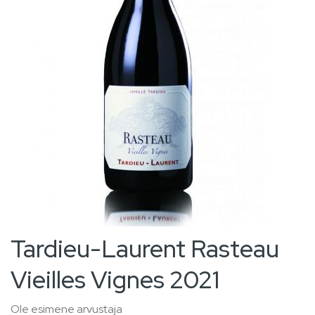
images
gallery
Skip
Tardieu-Laurent Rasteau
to
Vieilles Vignes 2021
the
beginning
Ole esimene arvustaja
of