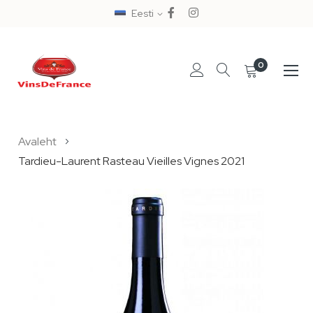
Eesti
0
Skip
Avaleht
to
Tardieu-Laurent Rasteau Vieilles Vignes 2021
Content
Skip
to
the
end
of
the