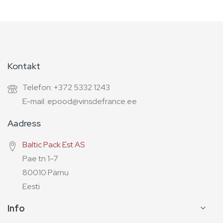
Kontakt
Telefon: +372 5332 1243
E-mail: epood@vinsdefrance.ee
Aadress
Baltic Pack Est AS
Pae tn 1-7
80010 Pärnu
Eesti
Info