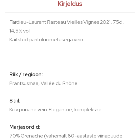
Kirjeldus
Tardieu-Laurent Rasteau Vieilles Vignes 2021, 75cl,
14,5% vol
Kaitstud päritolunimetusega vein
Riik / regioon:
Prantsusmaa, Vallée du Rhône
Stiil:
Kuiv punane vein. Elegantne, kompleksne.
Marjasordid:
70% Grenache (vähemalt 80-aastaste viinapuude