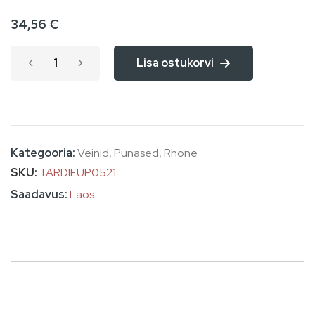
the
34,56 €
images
gallery
Lisa ostukorvi
Kategooria:
Veinid
,
Punased
,
Rhone
SKU
TARDIEUP0521
Laos