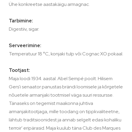
Ühe konkreetse aastakäigu armagnac.
Tarbimine:
Digestiiv, sigar.
Serveerimine:
Temperatuur 18 °C, konjaki tulp või Cognac XO pokaal.
Tootjast:
Maja loodi 1934. aastal. Abel Sempé poolt. Hilisem
Gers'i senaator panustas brändi loomisele ja kõrgetele
nõuetele armanjaki tootmisel väga suuri ressursse.
Tänaseks on tegemist maakonna juhtiva
armanjakitootjaga, mille toodang on tippkvaliteetne,
lähtub traditsioonidest ja annab selgelt edasi kohaliku
terroir' eripärasid. Maja kuulub täna Club des Marques