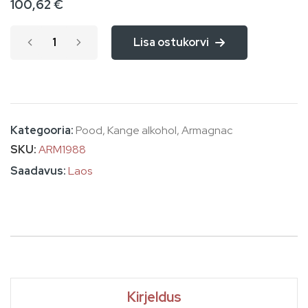
100,62 €
images
gallery
Lisa ostukorvi
Kategooria:
Pood
,
Kange alkohol
,
Armagnac
SKU
ARM1988
Laos
Kirjeldus