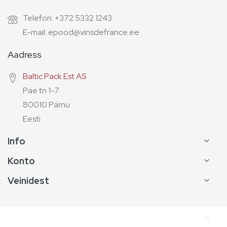
Telefon: +372 5332 1243
E-mail: epood@vinsdefrance.ee
Aadress
Baltic Pack Est AS
Pae tn 1-7
80010 Pärnu
Eesti
Info
Konto
Veinidest