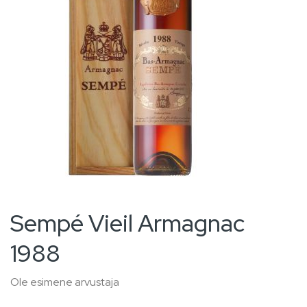
gallery
Skip
Sempé Vieil Armagnac
to
1988
the
beginning
Ole esimene arvustaja
of
the