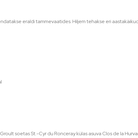
d arendatakse eraldi tammevaatides. Hiljem tehakse eri aastakä
l
e Groult soetas St.-Cyr du Ronceray külas asuva Clos de la Hurvani