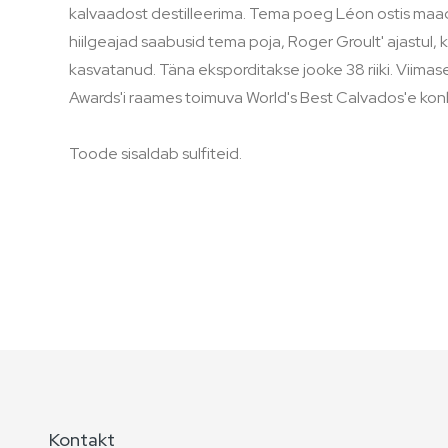
kalvaadost destilleerima. Tema poeg Léon ostis maad 
hiilgeajad saabusid tema poja, Roger Groult' ajastul
kasvatanud. Täna eksporditakse jooke 38 riiki. Viima
Awards'i raames toimuva World's Best Calvados'e konkur
Toode sisaldab sulfiteid.
Kontakt