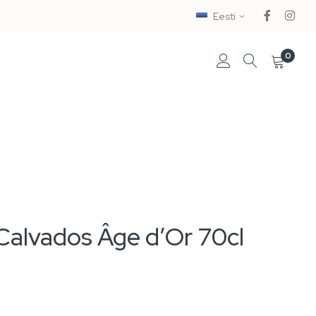
Eesti
0
Calvados Âge d’Or 70cl