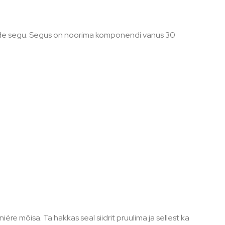
ikude segu. Segus on noorima komponendi vanus 30
ére mõisa. Ta hakkas seal siidrit pruulima ja sellest ka