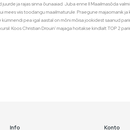
juurde ja rajas sinna õunaaiad. Juba enne II Maailmasõda valm
, kui mees viis toodangu maailmaturule. Praegune majaomanik j
se kümnendi pea igal aastal on mõni mõisa jookidest saanud pari
sil. Koos Christian Drouin' majaga hoitakse kindlalt TOP 2 parim
Info
Konto