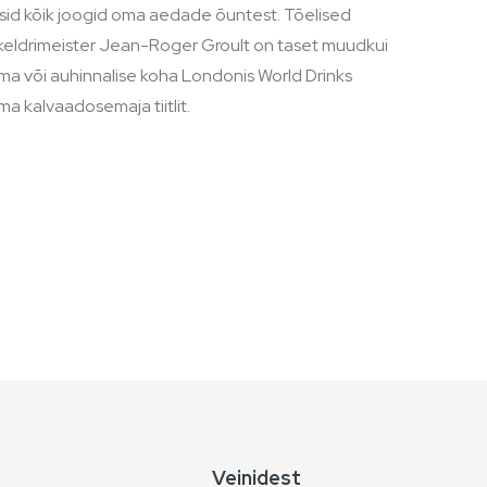
isid kõik joogid oma aedade õuntest. Tõelised
a keldrimeister Jean-Roger Groult on taset muudkui
ma või auhinnalise koha Londonis World Drinks
a kalvaadosemaja tiitlit.
Veinidest