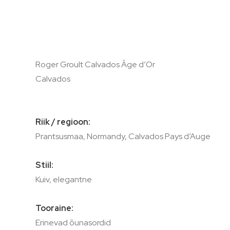
of
the
images
gallery
Roger Groult Calvados Âge d’Or
Calvados
Riik / regioon:
Prantsusmaa, Normandy, Calvados Pays d’Auge
Stiil:
Kuiv, elegantne
Tooraine:
Erinevad õunasordid