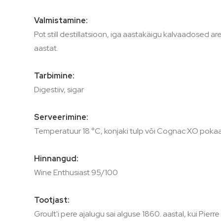
Valmistamine:
Pot still destillatsioon, iga aastakäigu kalvaadose
aastat.
Tarbimine:
Digestiiv, sigar
Serveerimine:
Temperatuur 18 °C, konjaki tulp või Cognac XO pokaa
Hinnangud:
Wine Enthusiast 95/100
Tootjast:
Groult'i pere ajalugu sai alguse 1860. aastal, kui Pierr