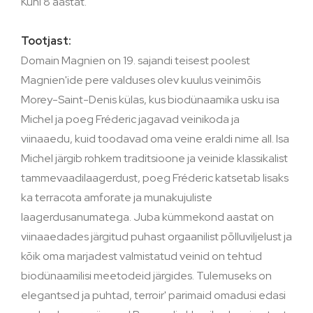
Kuni 8 aastat.
Tootjast:
Domain Magnien on 19. sajandi teisest poolest
Magnien'ide pere valduses olev kuulus veinimõis
Morey-Saint-Denis külas, kus biodünaamika usku isa
Michel ja poeg Fréderic jagavad veinikoda ja
viinaaedu, kuid toodavad oma veine eraldi nime all. Isa
Michel järgib rohkem traditsioone ja veinide klassikalist
tammevaadilaagerdust, poeg Fréderic katsetab lisaks
ka terracota amforate ja munakujuliste
laagerdusanumatega. Juba kümmekond aastat on
viinaaedades järgitud puhast orgaanilist põlluviljelust ja
kõik oma marjadest valmistatud veinid on tehtud
biodünaamilisi meetodeid järgides. Tulemuseks on
elegantsed ja puhtad, terroir' parimaid omadusi edasi