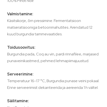
100% Pinot Noir.
Valmistamine:
Käsitsikorje, õrn pressimine. Fermentatsioon
matseratsiooniga betoonmahutites. Arendatud 12
kuud burgundia tammevaatides.
Toidusoovitus:
Burgundia pada, Coq au vin, pardi rinnafilee, marjased
punaveinikastmed, pehmed lehmapiimajuustud.
Serveerimine:
Temperatuur 16-17 °C, Burgundia punase veini pokaal.
Enne serveerimist dekanteerida ja aereerida 1 h vältel.
Säilitamine: