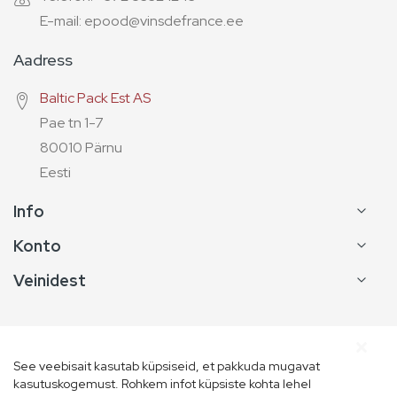
E-mail: epood@vinsdefrance.ee
Aadress
Baltic Pack Est AS
Pae tn 1-7
80010 Pärnu
Eesti
Info
Konto
Veinidest
See veebisait kasutab küpsiseid, et pakkuda mugavat
kasutuskogemust. Rohkem infot küpsiste kohta lehel