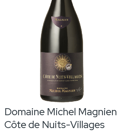
the
images
gallery
Skip
Domaine Michel Magnien
to
Côte de Nuits-Villages
the
beginning