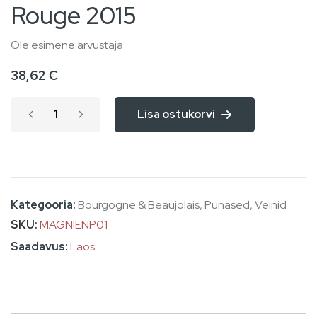
Rouge 2015
of
the
Ole esimene arvustaja
images
38,62 €
gallery
Lisa ostukorvi
Kategooria:
Bourgogne & Beaujolais
,
Punased
,
Veinid
SKU
MAGNIENP01
Laos