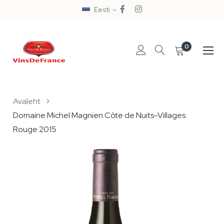
Eesti
0
Skip
Avaleht
to
Domaine Michel Magnien Côte de Nuits-Villages
Content
Rouge 2015
Skip
to
the
end
of