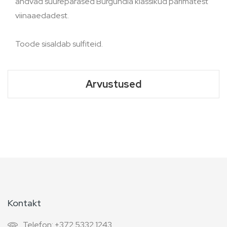
andvad suurepärased Burgundia klassikud parimatest
viinaaedadest.
Toode sisaldab sulfiteid.
Arvustused
Kontakt
Telefon: +372 5332 1243