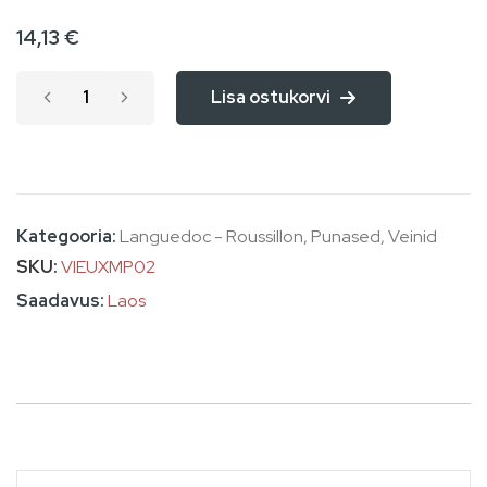
the
14,13 €
images
gallery
Lisa ostukorvi
Kategooria:
Languedoc - Roussillon
,
Punased
,
Veinid
SKU
VIEUXMP02
Laos