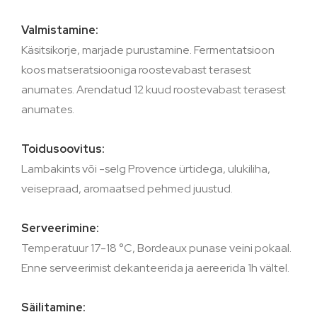
Valmistamine:
Käsitsikorje, marjade purustamine. Fermentatsioon
koos matseratsiooniga roostevabast terasest
anumates. Arendatud 12 kuud roostevabast terasest
anumates.
Toidusoovitus:
Lambakints või -selg Provence ürtidega, ulukiliha,
veisepraad, aromaatsed pehmed juustud.
Serveerimine:
Temperatuur 17-18 °C, Bordeaux punase veini pokaal.
Enne serveerimist dekanteerida ja aereerida 1h vältel.
Säilitamine: