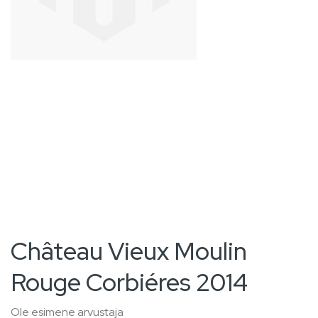
images
gallery
Skip
Château Vieux Moulin
to
Rouge Corbiéres 2014
the
beginning
Ole esimene arvustaja
of