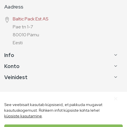
Aadress
Baltic Pack Est AS
Pae tn 1-7
80010 Pärnu
Eesti
Info
Konto
Veinidest
See veebisait kasutab küpsiseid, et pakkuda mugavat
kasutuskogemust. Rohkem infot küpsiste kohta lehel
küpsiste kasutamine
.
Copyright © Vins de France