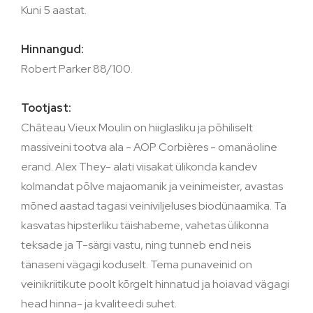
Kuni 5 aastat.
Hinnangud:
Robert Parker 88/100.
Tootjast:
Château Vieux Moulin on hiiglasliku ja põhiliselt
massiveini tootva ala - AOP Corbières - omanäoline
erand. Alex They- alati viisakat ülikonda kandev
kolmandat põlve majaomanik ja veinimeister, avastas
mõned aastad tagasi veiniviljeluses biodünaamika. Ta
kasvatas hipsterliku täishabeme, vahetas ülikonna
teksade ja T-särgi vastu, ning tunneb end neis
tänaseni vägagi koduselt. Tema punaveinid on
veinikriitikute poolt kõrgelt hinnatud ja hoiavad vägagi
head hinna- ja kvaliteedi suhet.