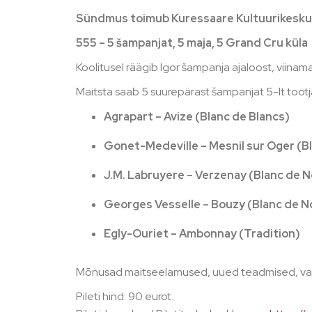
Sündmus toimub Kuressaare Kultuurikeskuses (
555 – 5 šampanjat, 5 maja, 5 Grand Cru küla
Koolitusel räägib Igor šampanja ajaloost, viinamar
Maitsta saab 5 suurepärast šampanjat 5-lt tootja
Agrapart – Avize (Blanc de Blancs)
Gonet-Medeville – Mesnil sur Oger (B
J.M. Labruyere – Verzenay (Blanc de N
Georges Vesselle – Bouzy (Blanc de N
Egly-Ouriet – Ambonnay (Tradition)
Mõnusad maitseelamused, uued teadmised, vaba
Pileti hind: 90 eurot.