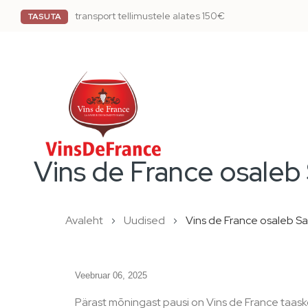
transport tellimustele alates 150€
TASUTA
Vins de France osaleb 
Avaleht
Uudised
Vins de France osaleb Saa
Veebruar 06, 2025
Pärast mõningast pausi on Vins de France taasko