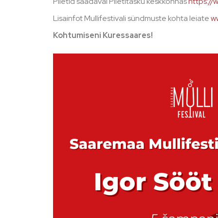
Piletid saadaval Piletitasku keskkonnas
https://
Lisainfot Mullifestivali sündmuste kohta leiate
ww
Kohtumiseni Kuressaares!