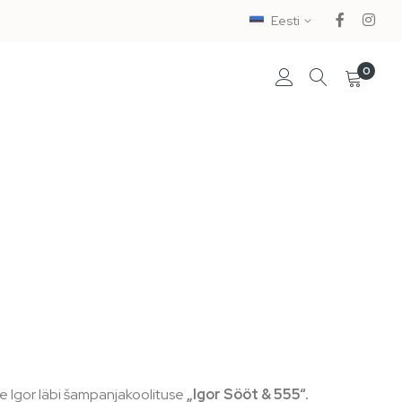
Eesti
0
ee Igor läbi šampanjakoolituse
„Igor Sööt & 555“.