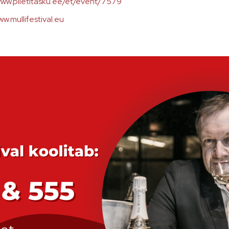
www.piletitasku.ee/et/event/7579
w.mullifestival.eu