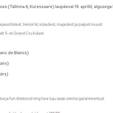
Tallinna 6, Kuressaare) laupäeval 19. aprillil, algusega k
jasortidest, terroir’st, küladest, majadest ja paljust muust.
lt 5-st Grand Cru külast:
lanc de Blancs)
oirs)
oirs)
 ja fun õhkkond ning hea tuju saab olema garanteeritud.