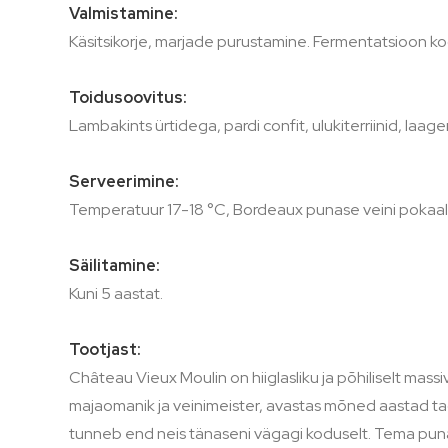
Valmistamine:
Käsitsikorje, marjade purustamine. Fermentatsioon 
Toidusoovitus:
Lambakints ürtidega, pardi confit, ulukiterriinid, laag
Serveerimine:
Temperatuur 17-18 °C, Bordeaux punase veini pokaal.
Säilitamine:
Kuni 5 aastat.
Tootjast:
Château Vieux Moulin on hiiglasliku ja põhiliselt mas
majaomanik ja veinimeister, avastas mõned aastad taga
tunneb end neis tänaseni vägagi koduselt. Tema punave