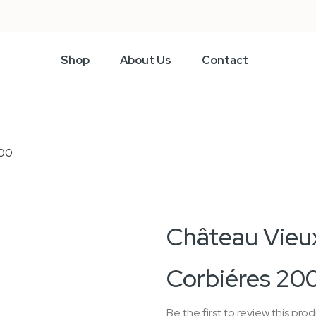
Shop
About Us
Contact
000
Château Vieux
Corbiéres 20
Be the first to review this pro