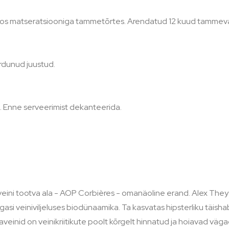
koos matseratsiooniga tammetõrtes. Arendatud 12 kuud tammev
erdunud juustud.
 Enne serveerimist dekanteerida.
siveini tootva ala - AOP Corbières - omanäoline erand. Alex They
si veiniviljeluses biodünaamika. Ta kasvatas hipsterliku täisha
inid on veinikriitikute poolt kõrgelt hinnatud ja hoiavad vägag