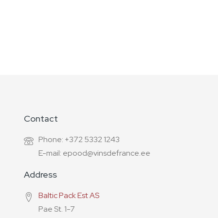
Contact
Phone: +372 5332 1243
E-mail: epood@vinsdefrance.ee
Address
Baltic Pack Est AS
Pae St. 1-7