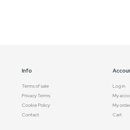
Info
Accou
Terms of sale
Log in
Privacy Terms
My acco
Cookie Policy
My orde
Contact
Cart
Blog