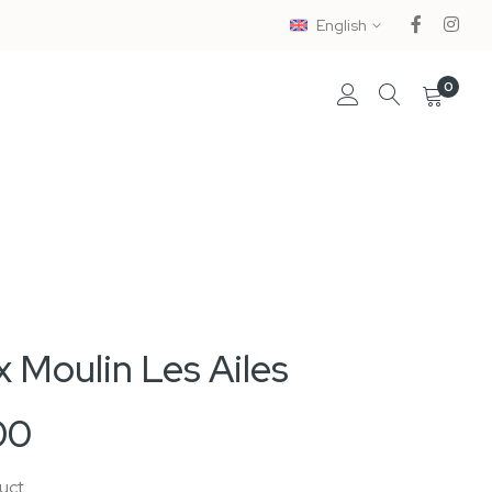
English
0
 Moulin Les Ailes
00
duct