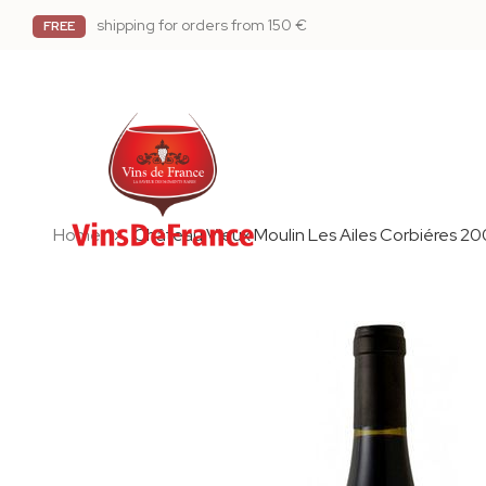
shipping for orders from 150 €
FREE
Home
Château Vieux Moulin Les Ailes Corbiéres 2
Skip
to
the
end
of