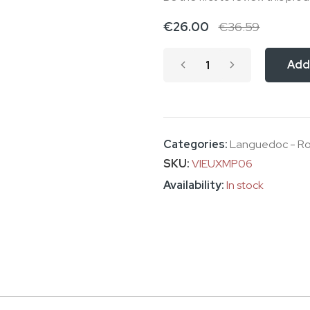
€26.00
€36.59
Add
Categories:
Languedoc - Rou
SKU
VIEUXMP06
In stock