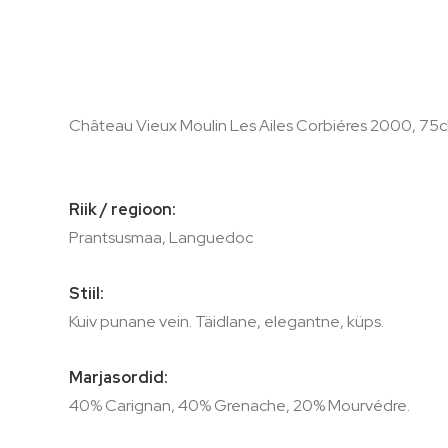
of
the
images
gallery
Château Vieux Moulin Les Ailes Corbiéres 2000, 75cl
Riik / regioon:
Prantsusmaa, Languedoc
Stiil:
Kuiv punane vein. Täidlane, elegantne, küps.
Marjasordid:
40% Carignan, 40% Grenache, 20% Mourvédre.