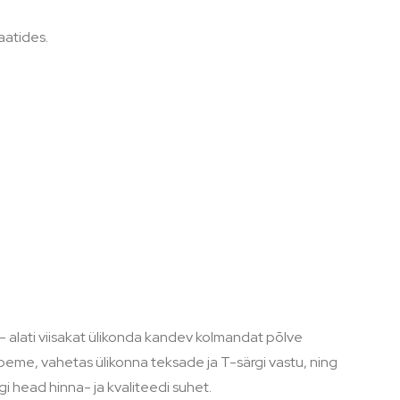
aatides.
- alati viisakat ülikonda kandev kolmandat põlve
beme, vahetas ülikonna teksade ja T-särgi vastu, ning
i head hinna- ja kvaliteedi suhet.