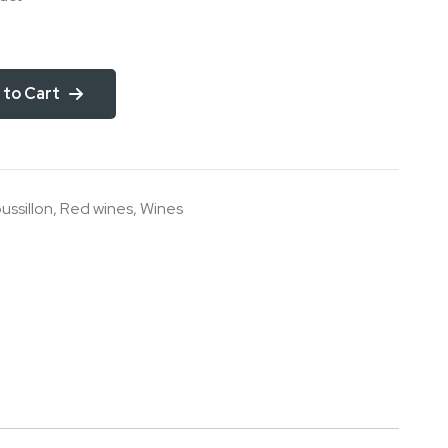
 to Cart
ssillon
,
Red wines
,
Wines