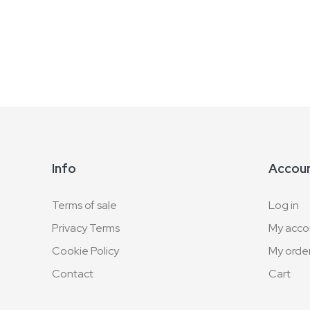
Info
Accou
Terms of sale
Log in
Privacy Terms
My acco
Cookie Policy
My orde
Contact
Cart
Blog