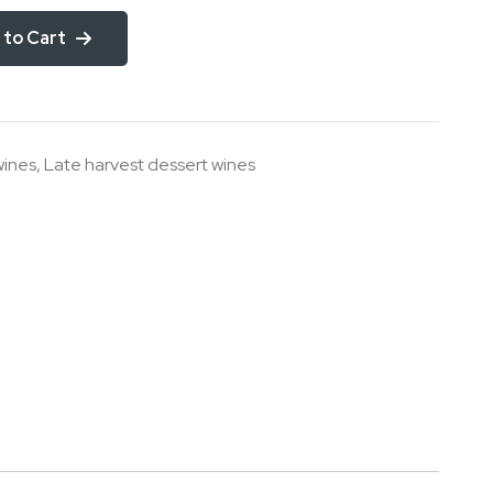
 to Cart
wines
,
Late harvest dessert wines