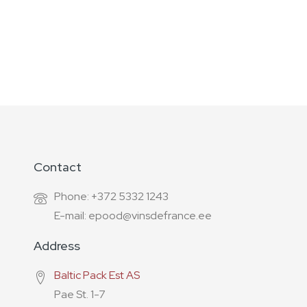
Contact
Phone: +372 5332 1243
E-mail: epood@vinsdefrance.ee
Address
Baltic Pack Est AS
Pae St. 1-7