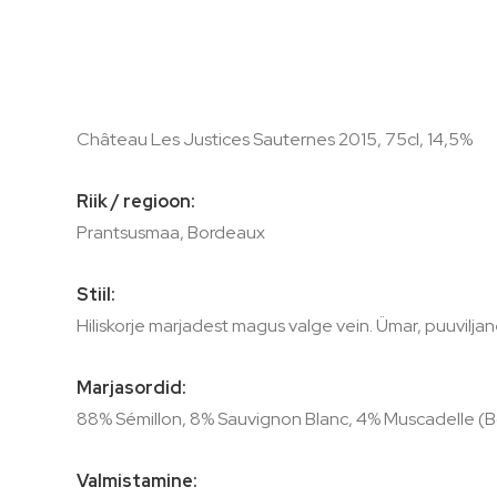
of
the
images
gallery
Château Les Justices Sauternes 2015, 75cl, 14,5%
Riik / regioon:
Prantsusmaa, Bordeaux
Stiil:
Hiliskorje marjadest magus valge vein. Ümar, puuviljan
Marjasordid:
88% Sémillon, 8% Sauvignon Blanc, 4% Muscadelle (Bot
Valmistamine: