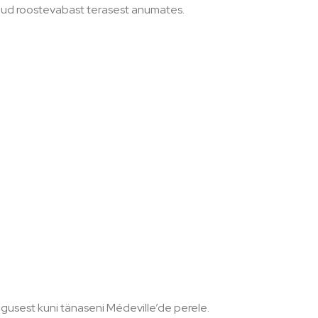
kuud roostevabast terasest anumates.
algusest kuni tänaseni Médeville’de perele.