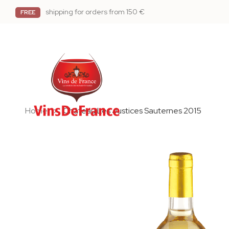
shipping for orders from 150 €
FREE
Home
Château Les Justices Sauternes 2015
Skip
to
the
end
of