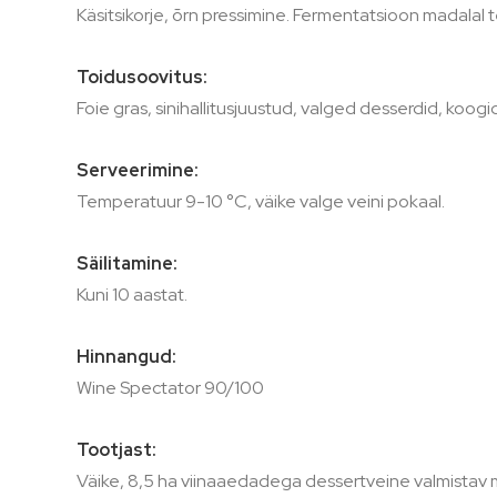
Käsitsikorje, õrn pressimine. Fermentatsioon madala
Toidusoovitus:
Foie gras, sinihallitusjuustud, valged desserdid, koogid
Serveerimine:
Temperatuur 9-10 °C, väike valge veini pokaal.
Säilitamine:
Kuni 10 aastat.
Hinnangud:
Wine Spectator 90/100
Tootjast:
Väike, 8,5 ha viinaaedadega dessertveine valmistav mõi