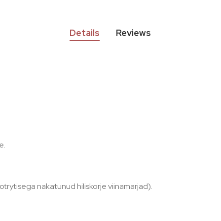
Details
Reviews
e.
rytisega nakatunud hiliskorje viinamarjad).