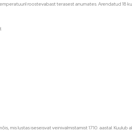
l temperatuuril roostevabast terasest anumates. Arendatud 18 
.
s, mis lustas iseseisvat veinivalmistamist 1710. aastal. Kuulub 