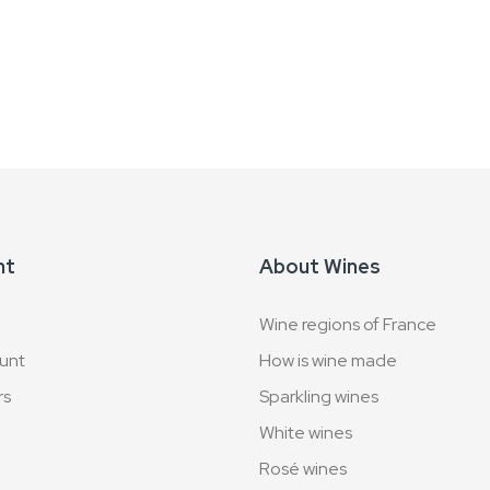
nt
About Wines
Wine regions of France
unt
How is wine made
rs
Sparkling wines
White wines
Rosé wines