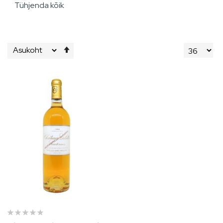
Tühjenda kõik
Määra
kahanevas
suunas