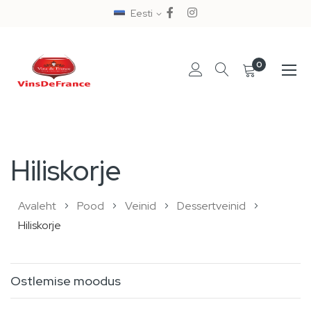
Eesti
0
Skip
to
Hiliskorje
Content
Avaleht
Pood
Veinid
Dessertveinid
Hiliskorje
Ostlemise moodus