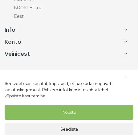
80010 Pärnu
Eesti
Info
Konto
Veinidest
See veebisait kasutab küpsiseid, et pakkuda mugavat
kasutuskogemust. Rohkem infot küpsiste kohta lehel
küpsiste kasutamine
.
Copyright © Vins de France
Nõustu
Seadista
Avaleht
Konto
Ostukorv
Menüü